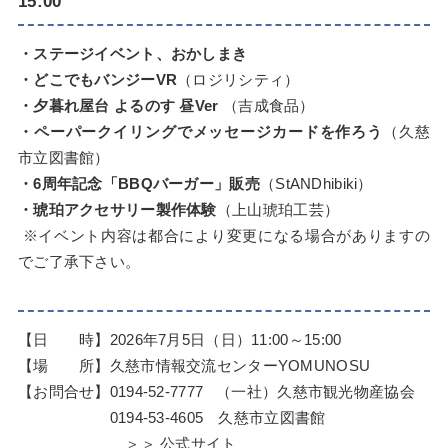
15:00
・ステージイベント、おかしまき
・どこでもバンジーVR
（ロジリシティ）
・夕暮れ屋台 よるのす 昼Ver
（吉成食品）
・ペーパークイリングでメッセージカードを作ろう
（久慈
市立図書館）
・6周年記念「BBQバーガー」販売
（StANDhibiki）
・琥珀アクセサリー製作体験
（上山琥珀工芸）
※イベント内容は都合により変更になる場合がありますの
でご了承下さい。
【日 時】2026年7月5日（日）11:00～15:00
【場 所】久慈市情報交流センターYOMUNOSU
【お問合せ】0194-52-7777 （一社）久慈市観光物産協会
0194-53-4605 久慈市立図書館
＞＞
公式サイト